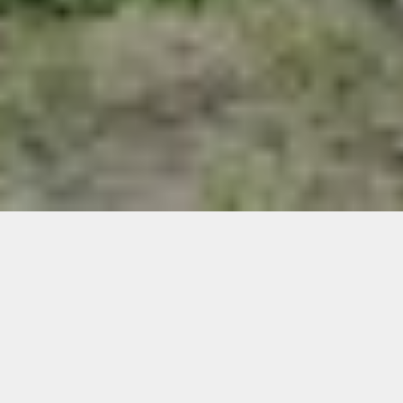
Das via IMPULS geförderte Projekt
„Jazzcoast Bigband goes Dorf“ bringt
modernen Bigbandsound in den ländlichen
Raum.