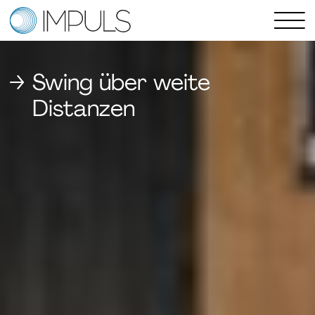
Das Förderprogramm
Swing über weite
Eckdaten
Distanzen
Tipps
FAQ
Geförderte Projekte
Projektberichte