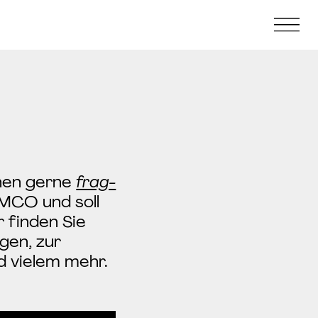
Informationen
Über uns
Kontakt
Presse
hnen gerne
frag-
MCO und soll
Newsletter
 finden Sie
gen, zur
d vielem mehr.
Search