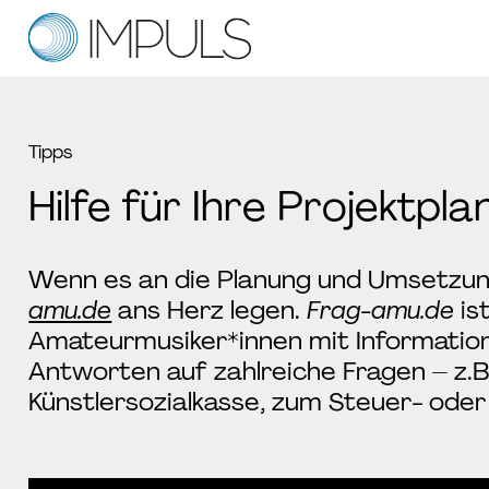
Das Förderprogramm
Tipps
Eckdaten
Hilfe für Ihre Projektpl
Tipps
FAQ
Wenn es an die Planung und Umsetzung
amu.de
ans Herz legen.
Frag-amu.de
is
Amateurmusiker*innen mit Informatione
Antworten auf zahlreiche Fragen – z.B
Künstlersozialkasse, zum Steuer- oder