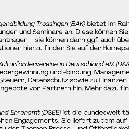
gendbildung Trossingen (BAK)
bietet im Ra
gen und Seminare an. Diese können Sie d
antragen – sie können dann ggf. auch üb
tionen hierzu finden Sie auf der
Homepa
lturfördervereine in Deutschland e.V. (DA
iedergewinnung und -bindung, Manageme
Steuern, Datenschutz sowie zu Finanzen
angebote von Partnern hin. Mehr dazu fin
und Ehrenamt (DSEE)
ist die bundesweit tä
chen Engagements. Sie liefert zudem auf 
s zu den Themen
Presse- und Öffentlichkei