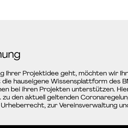
Geförderte Projekte
Projektberichte
anung
Projektlandkarte
Downloads
 Ihrer Projektidee geht, möchten wir I
t die hauseigene Wissensplattform des B
n bei ihren Projekten unterstützen. Hier
. zu den aktuell geltenden Coronaregelun
 Urheberrecht, zur Vereinsverwaltung un