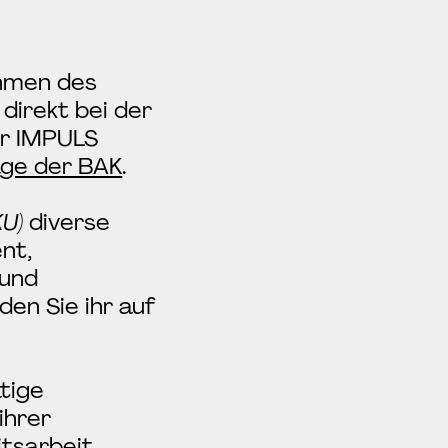
hmen des
irekt bei der
er IMPULS
ge der BAK
.
KU)
diverse
nt,
 und
den Sie ihr auf
tige
ihrer
tsarbeit,