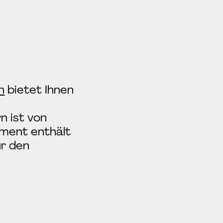
n
bietet Ihnen
n ist von
ument enthält
ür den